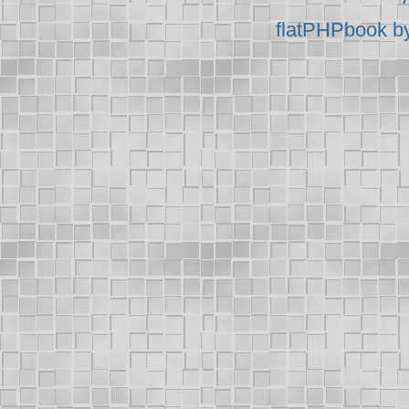
flatPHPbook b