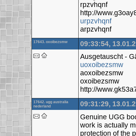
rpzvhqnf
http://www.g3oa
urpzvhqnf
arpzvhqnf
17643. oxoibezsmw
09:33:54, 13.01.
Ausgetauscht - 
uoxoibezsmw
aoxoibezsmw
oxoibezsmw
http://www.gk53
17642. ugg australia
09:31:29, 13.01.
nederland
Genuine UGG boots 
work is actually m
protection of the pa