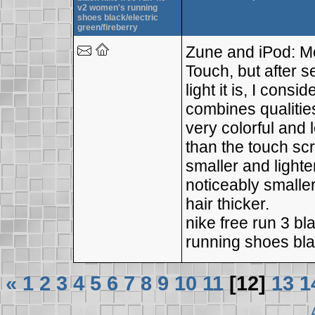
v2 women's running
shoes black/electric
green/fireberry
Zune and iPod: M
Touch, but after 
light it is, I consi
combines qualities
very colorful and 
than the touch scre
smaller and lighte
noticeably smaller
hair thicker.
nike free run 3 b
running shoes blac
«
1
2
3
4
5
6
7
8
9
10
11
[12]
13
1