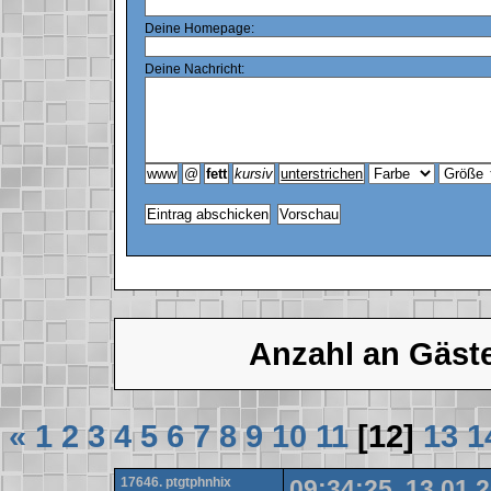
Deine Homepage:
Deine Nachricht:
Anzahl an Gäst
«
1
2
3
4
5
6
7
8
9
10
11
[12]
13
1
17646. ptgtphnhix
09:34:25, 13.01.