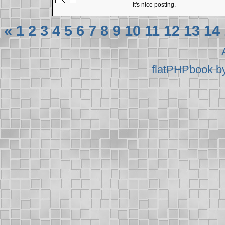
it's nice posting.
«
1
2
3
4
5
6
7
8
9
10
11
12
13
14
flatPHPbook b