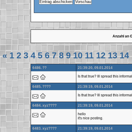
Anzahl an 
«
1
2
3
4
5
6
7
8
9
10
11
12
13
14
6486. ??
21:39:20, 09.01.2014
Is that true? Ill spread this infor
6485. ????
21:39:19, 09.01.2014
Is that true? Ill spread this inform
6484. xyz????
21:39:19, 09.01.2014
hello
it's nice posting.
6483. xyz????
21:39:19, 09.01.2014