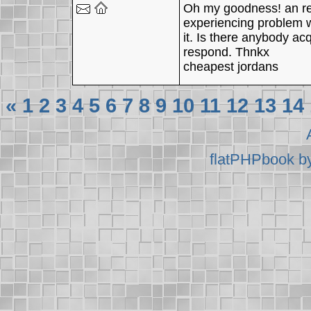
Oh my goodness! an re
experiencing problem w
it. Is there anybody ac
respond. Thnkx
cheapest jordans
«
1
2
3
4
5
6
7
8
9
10
11
12
13
14
flatPHPbook b