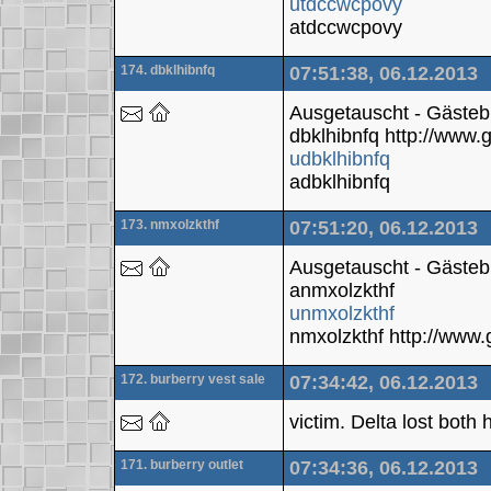
utdccwcpovy
atdccwcpovy
174. dbklhibnfq
07:51:38, 06.12.2013
Ausgetauscht - Gäste
dbklhibnfq http://www
udbklhibnfq
adbklhibnfq
173. nmxolzkthf
07:51:20, 06.12.2013
Ausgetauscht - Gäste
anmxolzkthf
unmxolzkthf
nmxolzkthf http://ww
172. burberry vest sale
07:34:42, 06.12.2013
victim. Delta lost both h
171. burberry outlet
07:34:36, 06.12.2013