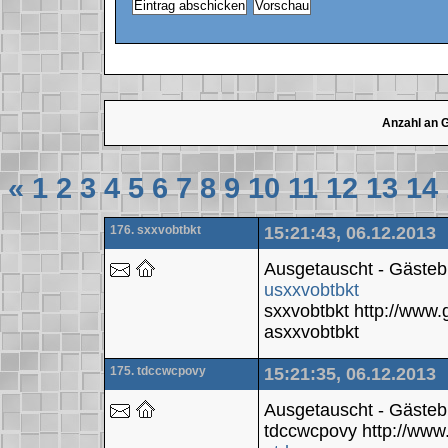
Anzahl an 
«
1
2
3
4
5
6
7
8
9
10
11
12
13
14
176. sxxvobtbkt
15:21:43, 06.12.2013
Ausgetauscht - Gäste
usxxvobtbkt
sxxvobtbkt http://ww
asxxvobtbkt
175. tdccwcpovy
15:21:35, 06.12.2013
Ausgetauscht - Gäste
tdccwcpovy http://ww